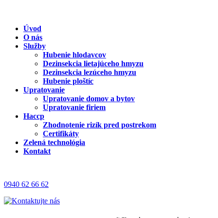
Úvod
O nás
Služby
Hubenie hlodavcov
Dezinsekcia lietajúceho hmyzu
Dezinsekcia lezúceho hmyzu
Hubenie ploštíc
Upratovanie
Upratovanie domov a bytov
Upratovanie firiem
Haccp
Zhodnotenie rizík pred postrekom
Certifikáty
Zelená technológia
Kontakt
0940 62 66 62