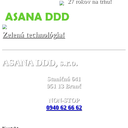
27 rokov na trhu!
Zelená technológia!
ASANA DDD, s.r.o.
Staničná 641
951 13 Branč
NON-STOP
0940 62 66 62